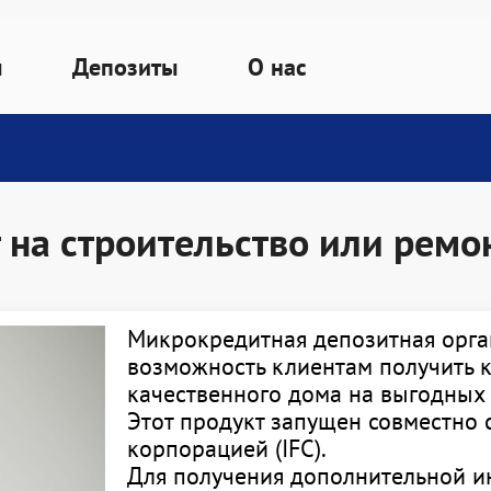
ы
Депозиты
О нас
ским лицам
Депозиты
Юридическим лицам
Информация о Furuz
Депозитный калькулятор
диты
Все кредиты
Основная информаци
 на строительство или ремо
Форма заявки
ый калькулятор
Кредитный калькулято
Учредительные
Страхование вкладов
аявки
Форма заявки
документы
е условия
Акционеры
Микрокредитная депозитная орга
Наблюдательный сове
возможность клиентам получить к
Правление
качественного дома на выгодных 
Структура организаци
Этот продукт запущен совместно
корпорацией (IFC).
Финансовый отчет
Для получения дополнительной и
Партнерам