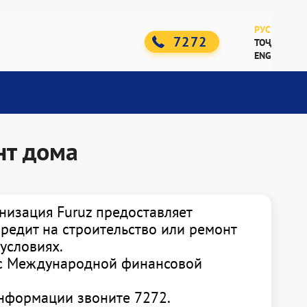
РУС
7272
ТОҶ
ENG
Клиентам
я
Филиальная сеть
нт дома
р
Контакты
Защита клиента
Истории успехов
низация Furuz предоставляет
т
клиентов
редит на строительство или ремонт
Комплаенс
условиях.
и
Проекты
 с Международной финансовой
Финансовая
нформации звоните 7272.
грамотность